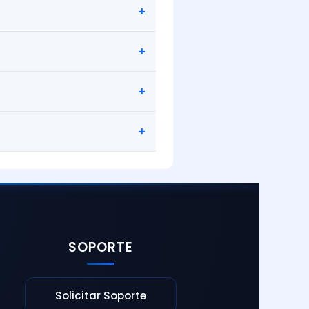
el sistema.
cubiertos.
SOPORTE
Solicitar Soporte