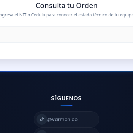
Consulta tu Orden
ngresa el NIT o Cédula para conocer el estado técnico de tu equip
SÍGUENOS
@varmon.co